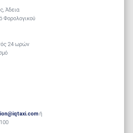
ς, Άδεια
μό Φορολογικού
ντός 24 ωρών
σμό
ion
@
iqtaxi
.
com
ή
8100