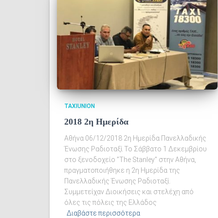
TAXIUNION
2018 2η Ημερίδα
Αθήνα 06/12/2018 2η Ημερίδα Πανελλαδικής
Ένωσης Ραδιοταξί Το Σάββατο 1 Δεκεμβρίου
στο ξενοδοχείο ”The Stanley” στην Αθήνα,
πραγματοποιήθηκε η 2η Ημερίδα της
Πανελλαδικής Ένωσης Ραδιοταξί.
Συμμετείχαν Διοικήσεις και στελέχη από
όλες τις πόλεις της Ελλάδος
Διαβάστε περισσότερα