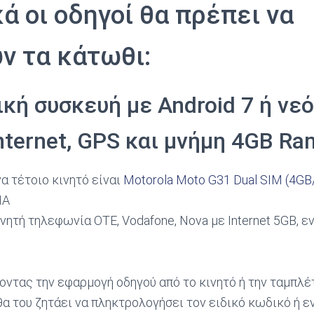
ά οι οδηγοί θα πρέπει να
ν τα κάτωθι:
κή συσκευή με Android 7 ή νε
nternet, GPS και μνήμη 4GB Ra
α τέτοιο κινητό είναι
Motorola Moto G31 Dual SIM (4GB
ΠΑ
νητή τηλεφωνία OTE, Vodafone, Nova με Internet 5GB, ε
οντας την εφαρμογή οδηγού από το κινητό ή την ταμπλέτ
 θα του ζητάει να πληκτρολογήσει τον ειδικό κωδικό ή 