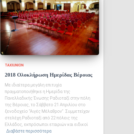
TAXIUNION
2018 Ολοκλήρωση Ημερίδας Βέροιας
Με ιδιαίτερα μεγάλη επιτυχία
πραγματοποιήθηκε η Ημερίδα της
Πανελλαδικής Ένωσης Ραδιοταξί στην πόλη
της Βέροιας, το Σάββατο 21 Απριλίου στο
ξενοδοχείο “Αιγές Μέλαθρον”. Συμμετείχαν
στελέχη Ραδιοταξί από 22 πόλεις της
Ελλάδος, εκπρόσωποι εταιριών και ειδικοί
Διαβάστε περισσότερα