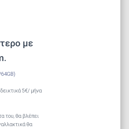
ότερο με
m.
/64GB)
νδεικτικά 5€/ μήνα
α του, θα βλέπει
εναλλακτικά θα