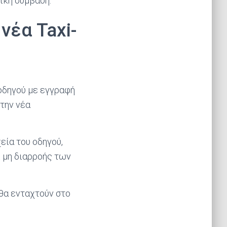
ική σύμβαση.
νέα Taxi-
 οδηγού με εγγραφή
 την νέα
εία του οδηγού,
ι μη διαρροής των
 θα ενταχτούν στο