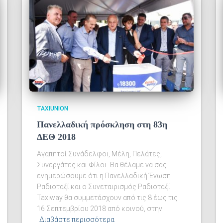
TAXIUNION
Πανελλαδική πρόσκληση στη 83η
ΔΕΘ 2018
Αγαπητοί Συνάδελφοι, Μέλη, Πελάτες,
Συνεργάτες και Φίλοι. Θα θέλαμε να σας
ενημερώσουμε ότι η Πανελλαδική Ένωση
Ραδιοταξί και ο Συνεταιρισμός Ραδιοταξί
Taxiway θα συμμετάσχουν από τις 8 έως τις
16 Σεπτεμβρίου 2018 από κοινού, στην
Διαβάστε περισσότερα