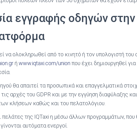
ιρισμοί πόλεων πλέον των 50 οχημάτων θα έχουν εταιρ
ία εγγραφής οδηγών στην 
λατφόρμα
εί να ολοκληρωθεί από το κινητό ή τον υπολογιστή του
ion.gr
ή
www.iqtaxi.com/union
που έχει δημιουργηθεί για
σία.
ηγού θα απαιτεί τα προσωπικά και επαγγελματικά στοιχ
τις αρχές του GDPR και με την εγγύηση διαφύλαξης κα
ων κλήσεων καθώς και του πελατολόγιου.
αι πελάτες της IQTaxi η μέσω άλλων προγραμμάτων, που
 γίνονται αυτόματα ενεργοί.